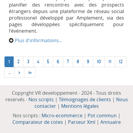
planifier des rencontres avec des prospects
étrangers depuis une plateforme de réseau social
professionel développé par Amplement, via des
pages développées spécifiquement pour
l'événement.
Plus d'informations...
1
2
3
4
5
6
7
8
9
10
11
12
...
>
»
Copyright VR developpement - 2024 - Tous droits
reservés -
Nos scripts
|
Témoignages de clients
|
Nous
contacter
|
Mentions légales
Nos scripts :
Micro-ecommerce
|
Pot commun
|
Comparateur de cotes
|
Parseur Xml
|
Annuaire