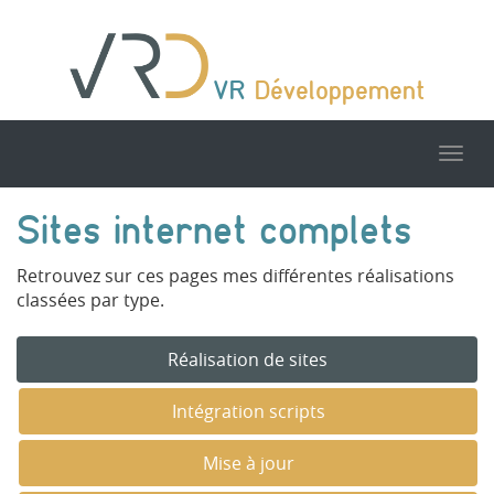
VR
Développement
Tog
nav
Sites internet complets
Retrouvez sur ces pages mes différentes réalisations
classées par type.
Réalisation de sites
Intégration scripts
Mise à jour