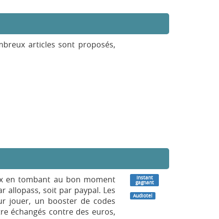
mbreux articles sont proposés,
aux en tombant au bon moment
Instant
gagnant
par allopass, soit par paypal. Les
Audiotel
ur jouer, un booster de codes
tre échangés contre des euros,