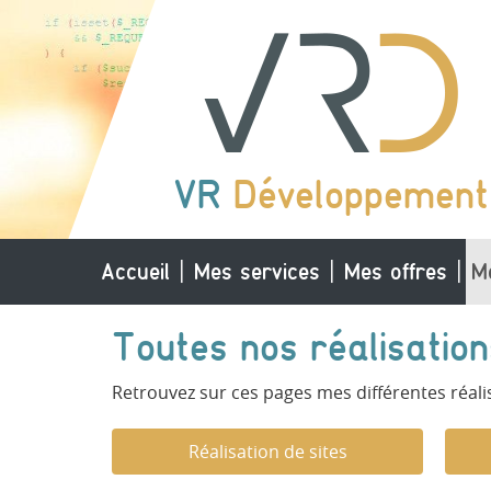
VR
Développement
Accueil
Mes services
Mes offres
M
Toutes nos réalisation
Retrouvez sur ces pages mes différentes réali
Réalisation de sites