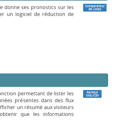
ite donne ses pronostics sur les
Comparateur
de cotes
r un logiciel de réduction de
nction permettant de lister les
Parseur
XML/CSV
nnées présentes dans des flux
afficher un résumé aux visiteurs
obtenir que les informations