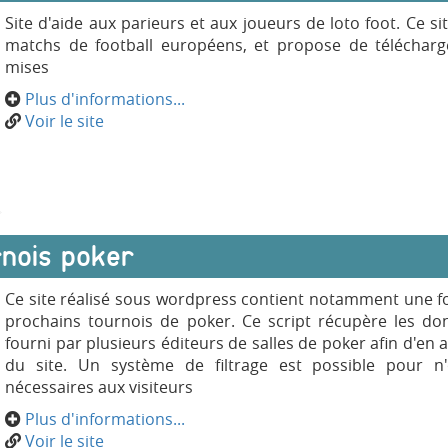
Site d'aide aux parieurs et aux joueurs de loto foot. Ce s
matchs de football européens, et propose de télécharge
mises
Plus d'informations...
Voir le site
rnois poker
Ce site réalisé sous wordpress contient notamment une fo
prochains tournois de poker. Ce script récupère les do
fourni par plusieurs éditeurs de salles de poker afin d'en 
du site. Un système de filtrage est possible pour n'
nécessaires aux visiteurs
Plus d'informations...
Voir le site