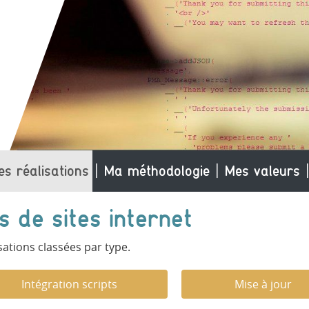
es réalisations
Ma méthodologie
Mes valeurs
s de sites internet
sations classées par type.
Intégration scripts
Mise à jour