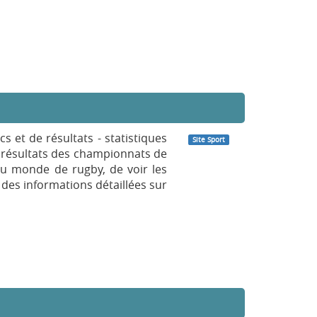
 et de résultats - statistiques
Site Sport
s résultats des championnats de
u monde de rugby, de voir les
des informations détaillées sur