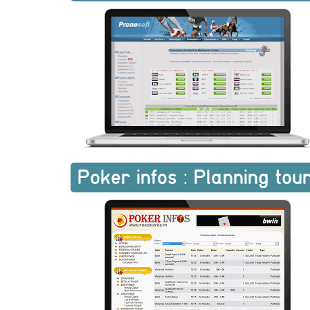
Poker infos : Planning tou