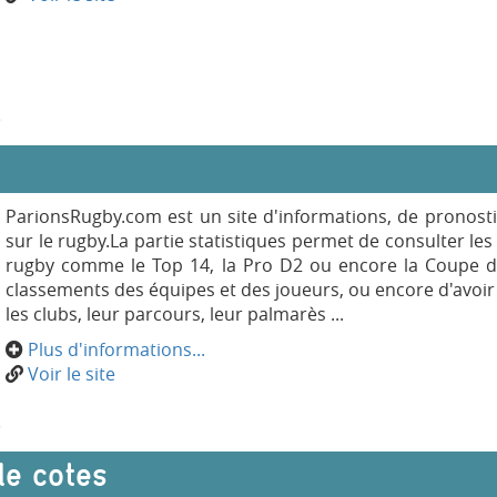
ParionsRugby.com est un site d'informations, de pronostics
sur le rugby.La partie statistiques permet de consulter le
rugby comme le Top 14, la Pro D2 ou encore la Coupe d
classements des équipes et des joueurs, ou encore d'avoir 
les clubs, leur parcours, leur palmarès ...
Plus d'informations...
Voir le site
de cotes